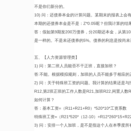
不是你们新分的。
10) 问：还债券本金的计算问题。某期末的报表上会
本期的还债券本金是不是：Z*0.05呢？但我计算的
答：假如第9期发200万债券，分20期还本金，从第
是一样的。不是未还债券的5%。债券的利息是按尚未
五、【人力资源管理类】
1) 问：第二班人员能否不干正班，直接加班？
答:不能。根据模拟规则，加班的人员不能多于相应的
2) 问：关于特殊班工资的问题。我计算的结果还是与报
R12,第2班正班的工作人数是R21,加班R22,闲置人
如何计算？
答：基本工资=（R11+R21+R0）*520*10*工资系数
特殊班工资=（R21*520*（12-10）+R12*260*15+R
3) 问：安排一个人加班，是不是指这个人在本季度