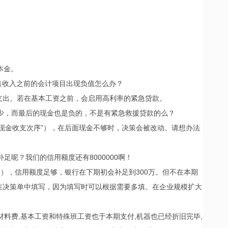
本金。
销售收入之前的会计项目出现负值怎么办？
支出。若在基本工资之前，会启用高利率的紧急贷款。
缺少，而最后的现金也是负的，不是有紧急救援贷款的么？
现金收支次序”），在后面现金不够时，决策会被改动。请想办法
足呢？我们的信用额度还有8000000啊！
则），信用额度足够，银行在下期初会补足到300万。但不在本期
在决策单中填写，因为填写时可以根据需要多填。在企业规模扩大
材料费,基本工资和特殊班工资也于本期支付,机器也已经折旧完毕,