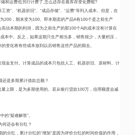
存储和运费也另行计费了,怎么还存在着库存变化费呢?
工资”、“机器折旧”、“成品存储”、“运费”等列入成本。但是，在
200，期末变为100。即本期卖的产品A有100个是之前生产
高估本期的利润，因为之前生产的那100个A的成本没有计算在
期成本中。反之，如果这期只生产相当多，销售很少，大量积压，
存的变化将有些成本放到以后销售这些产品的期去。
扯现金支付。计算成品的成本只包括人工、机器折旧、原材料。计
总额还是多期累计借款总额？
量上限，是为多期使用的。若从银行贷款100万，信用额度会减
中的“疑难解答”。
么为何还会有分红？
期的分红，累计分红的“增加”是因为评价分红的时间价值的作用，