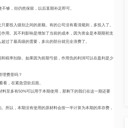
使不够，但仍然保留，以后某期补足即可。
次只要投入级别之间的差额。有的公司没有看清规则，多投入了。
起作用。其不利影响是增加了当前的成本，因为资金是本期期初支
入超过了最高级的需要，多出的部分就完全浪费了。
润和税率扣除。如果因为前期亏损，作用负的利润可以在盈利是少
管理费里吗？
细看看，在紧急贷款后面。
原材料至多有50%可以用于本期使用，那剩下的我们在这一期还要
的。所以，本期没有使用的原材料会按一半计算为本期的库存费，