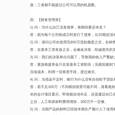
器；三者都不能超过公司可以用的机器数。
四、【财务管理类】
1) 问：为什么自己没发债券，每期却要还本息？
答：因为每个公司刚成立时发行了债券，分20期还清
2) 问：请问公司在使用完800万贷款额度之后，在
答：在基本工资发放之后，会修改决策，削减相关的
3) 问：我们的决策单出问题了，导致我的收入严重
答：紧急救援资金只在发基本工资阶段（见模拟规则“
压缩成本，利用一切筹资手段，度过难关。
4) 问：当现金不足时，银行为什么没有自动给予贷款补
答：若不足300万（不同模拟情景可能不同，请看规
末的会计项目显示。即使能自动补足，还是建议自己
之后，人工和原材料费用增加，300万不一定够。
5) 问：当期产品的材料已经按本期生产额计入了使用