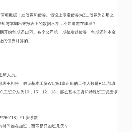
有两项数据：发债券和债券。假设上期发债券为Z1,债券为Z,那么
结果却与本期出来报表上的数据不符，不知道差在哪里？
10期开始每期还10万。各个公司第一期都发过债券，每期还的本金
还的债券计算的。
正班人员。
表不相符，假设基本工资W1,第1班正班的工作人数是R11,加班
数R0,工资分别为10，15，12，18，那么基本工资和特殊班工资应该
22*260*18）*工资系数
所有时间都在加班，而不是只加班几天？