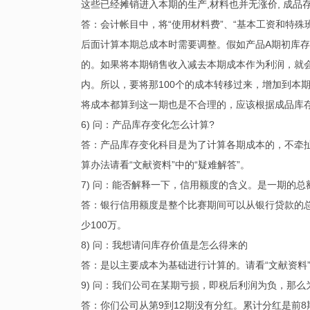
这些已经摊销进入本期的生产,材料也并无涨价, 成品
答：会计帐目中，将“使用材料费”、“基本工资和特殊班
后面计算本期总成本时需要调整。假如产品A期初库存为
的。如果将本期销售收入减去本期成本作为利润，就会
内。所以，要将那100个的成本转移过来，增加到本
将成本都算到这一期也是不合理的，应该根据成品库
6) 问：产品库存变化怎么计算?
答：产品库存变化科目是为了计算各期成本的，不牵
算办法请看“文献资料”中的“疑难解答”。
7) 问：能否解释一下，信用额度的含义。是一期的
答：银行信用额度是整个比赛期间可以从银行贷款的总
少100万。
8) 问：我想请问库存价值是怎么得来的
答：是以主要成本为基础进行计算的。请看“文献资料”
9) 问：我们公司在某期亏损，即税后利润为负，那
答：你们公司从第9到12期没有分红。累计分红是前8